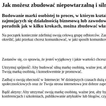
Jak możesz zbudować niepowtarzalną i sil
Budowanie marki osobistej to proces, w którym kszta
zajmujących się działalnością biznesową lub zawodow
poradnik jak w kilku krokach, można zbudować wła
Na początek koniecznie zdefiniuj swoją celową grupę odbiorców. Za
określić, jaki przekaz chcesz komunikować, w jaki sposób komunikowa
Zastanów się, co sprawia, że jesteś wyjątkowy i jakie wartości chce
Utrzymuj spójność: Aby budować silną markę osobistą, ważne jest, ab
Twoją marką osobistą, i konsekwentnie je promować.
Zadbaj o swoją obecność w Internecie: W dzisiejszych czasach dużą 
społecznościowych oraz że Twoja strona internetowa jest dobrze zap
Bądź aktyny: Aby utrzymać swoją markę osobistą, ważne jest, aby 
konferencjach i szkoleniach, publikowanie artykułów lub blogów, czy