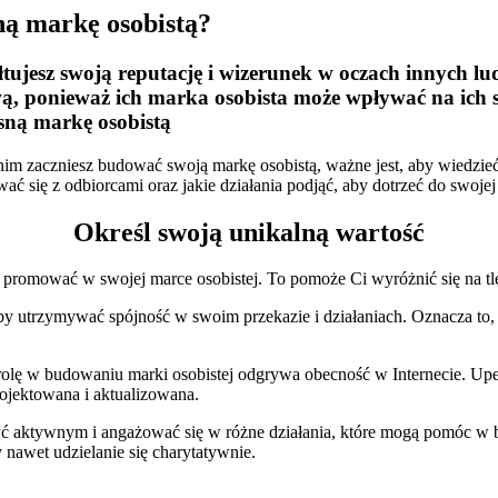
ną markę osobistą?
łtujesz swoją reputację i wizerunek w oczach innych l
ą, ponieważ ich marka osobista może wpływać na ich s
sną markę osobistą
nim zaczniesz budować swoją markę osobistą, ważne jest, aby wiedzie
ć się z odbiorcami oraz jakie działania podjąć, aby dotrzeć do swoje
Określ swoją unikalną wartość
sz promować w swojej marce osobistej. To pomoże Ci wyróżnić się na t
y utrzymywać spójność w swoim przekazie i działaniach. Oznacza to, ż
rolę w budowaniu marki osobistej odgrywa obecność w Internecie. Upewn
rojektowana i aktualizowana.
być aktywnym i angażować się w różne działania, które mogą pomóc w
 nawet udzielanie się charytatywnie.