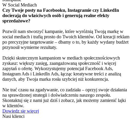
W Social Mediach
Czy Twoje posty na Facebooku, Instagramie czy LinkedIn
docierają do właściwych osób i generują realne efekty
sprzedażowe?
Pozwól nam stworzyć kampanie, które wyróżnią Twoją markę w
social mediach i trafią prosto do Twoich klientów. Od kreacji reklam
po precyzyjne targetowanie – dbamy o to, by każdy wydany budżet
przynosił wymierne rezultaty.
Dzięki skutecznym kampaniom w mediach społecznościowych
zyskasz: większy zasięg, zaangażowaną społeczność i więcej
zapytań o ofertę. Wykorzystujemy potencjał Facebook Ads,
Instagram Ads i LinkedIn Ads, łącząc kreatywne treści z analizą
danych, aby Twoja marka rosła szybciej niż konkurencja.
Nie trać czasu na zgadywanie, co zadziała – oprzyj swoje działania
na sprawdzonej strategii i doświadczeniu naszego zespołu.
Skontaktuj się z nami już dziś i zobacz, jak możemy zamienić lajki
w klientów.
Dowiedz się więcej
Nasi
klienci