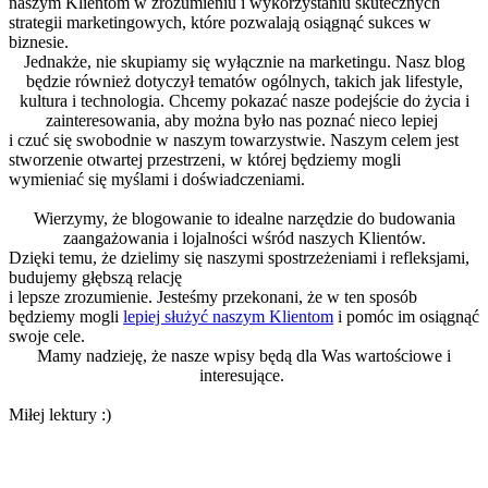
naszym Klientom w zrozumieniu i wykorzystaniu skutecznych
strategii marketingowych, które pozwalają osiągnąć sukces w
biznesie.
Jednakże, nie skupiamy się wyłącznie na marketingu. Nasz blog
będzie również dotyczył tematów ogólnych, takich jak
lifestyle,
kultura i technologia.
Chcemy pokazać nasze podejście do życia i
zainteresowania, aby można było nas poznać nieco lepiej
i czuć się swobodnie w naszym towarzystwie. Naszym celem jest
stworzenie otwartej przestrzeni, w której będziemy mogli
wymieniać się myślami i doświadczeniami.
Wierzymy, że blogowanie to idealne narzędzie do budowania
zaangażowania i lojalności wśród naszych Klientów.
Dzięki temu,
że dzielimy się naszymi spostrzeżeniami i refleksjami,
budujemy głębszą relację
i lepsze zrozumienie. Jesteśmy przekonani, że w ten sposób
będziemy mogli
lepiej służyć naszym Klientom
i pomóc im osiągnąć
swoje cele.
Mamy nadzieję, że nasze wpisy będą dla Was wartościowe i
interesujące
.
Miłej lektury :)