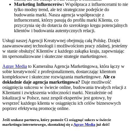
Marketing Influencerów:
Współpraca z influencerami to nie
tylko modny trend, ale też strategiczne podejście do
budowania marki. Nasza agencja współpracuje z
influencerami, którzy pasują do profilu marki Klienta, co
przyczynia się do dotarcia do szerokiego kręgu potencjalnych
klientów i budowania autentycznych relacji.
Usługi naszej Agencji Kreatywnej obejmują całą Polskę. Dzięki
zaawansowanej technologii i możliwościom pracy zdalnej, jesteśmy
w stanie obsłużyć Klientów z każdego zakątka kraju, zapewniając
im spersonalizowane i skuteczne strategie marketingowe.
Agrav Media
to Kameralna Agencja Marketingowa, która łączy w
sobie kreatywność z profesjonalizmem, dostarczając klientom
kompleksowe i skuteczne rozwiązania marketingowe.
Ale co
dokładnie daje agencja marketingowa?
Daje możliwość
osiągnięcia sukcesu w świecie online, budowania trwałych relacji z
Klientami i zwiększenia widoczności marki. Niezależnie od
lokalizacji w Polsce, nasz zespół ekspertów jest gotowy, by
wesprzeć każdego klienta w osiągnięciu ich celów biznesowych
poprzez efektywną promocję online.
Jeśli szukasz partnera, który pomoże Ci osiągnąć sukces w świecie
marketingu internetowego, skontaktuj się z
Agrav Media
już dziś!