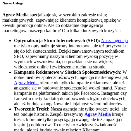
Nasze Usługi:
Agrav Media
specjalizuje się w szerokim zakresie usług
marketingowych, zapewniając klientom kompleksową opiekę w
kwestii promocji online. Ale co dokładnie daje agencja
marketingowa naszego kalibru? Oto kilka kluczowych korzyści:
Optymalizacja Stron Internetowych (SEO):
Nasza agencja
nie tylko optymalizuje strony internetowe, ale też przyczynia
się do ich skuteczności. Dzięki zaawansowanym technikom
SEO, zapewniamy naszym Klientom wysoką pozycję w
wynikach wyszukiwania, co przekłada się na większą
widoczność online i zwiększenie ruchu na stronie.
Kampanie Reklamowe w Sieciach Społecznościowych:
W
dobie mediów społecznościowych, agencja marketingowa jak
Agrav Media
oferuje nie tylko kampanie reklamowe, ale też
angażuje się w budowanie społeczności wokół marki. Nasze
kampanie na platformach takich jak Facebook, Instagram czy
LinkedIn nie tylko dotrą do odpowiednich grup docelowych,
ale też budują zaangażowanie i lojalność wśród odbiorców.
Tworzenie Treści:
Nasza agencja nie tylko tworzy treści, ale
też buduje historie. Zespół kreatywny
Agrav Media
kreuje
treści, które nie tylko przyciągają uwagę, ale też angażują i
inspirują odbiorców. To nie tylko zwiększa świadomość
marki, ale też buduje trwałe relacje z Klientami.