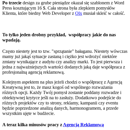
Po trzecie
design za grube pieniądze okazał się szablonem z Word
Press kosztującym 16 $. Cała strona była zlepkiem pomysłów
Klienta, które biedny Web Developer z
Olx
musiał skleić w całość.
To tylko jeden drobny przykład, współpracy jakie do nas
wpadają.
Często niestety jest to tzw. "sprzątanie" bałaganu. Niestety wówczas
mamy już jakąś sytuacje zastaną i ciężko jest wdrożyć niektóre
zmiany wynikające z audytu czy analizy marki. To jest pierwsza i
jedna z najważniejszych wartości dodanych jaką daje współpraca z
profesjonalną agencją reklamową.
Kolejnym aspektem na plus jeżeli chodzi o współpracę z Agencją
Kreatywną jest to, że masz kogoś od wspólnego rozważania
różnych opcji. Każdy Twój pomysł zostanie poddany rozwadze i
obiektywnej krytyce jeśli na to zasłuży. Dodatkowo podejście do
różnych projektów czy to strony, reklamy, kampanii czy eventu
będzie poprzedzone analizą danych, harmonogramem, a przede
wszystkim ujęte w budżecie.
A teraz kilka minusów pracy z
Agencją Reklamową