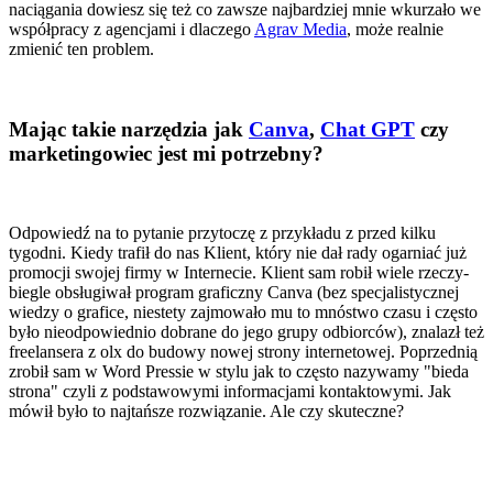
naciągania dowiesz się też co zawsze najbardziej mnie wkurzało we
współpracy z agencjami i dlaczego
Agrav Media
, może realnie
zmienić ten problem.
Mając takie narzędzia jak
Canva
,
Chat GPT
czy
marketingowiec jest mi potrzebny?
Odpowiedź na to pytanie przytoczę z przykładu z przed kilku
tygodni. Kiedy trafił do nas Klient, który nie dał rady ogarniać już
promocji swojej firmy w Internecie. Klient sam robił wiele rzeczy-
biegle obsługiwał program graficzny Canva (bez specjalistycznej
wiedzy o grafice, niestety zajmowało mu to mnóstwo czasu i często
było nieodpowiednio dobrane do jego grupy odbiorców), znalazł też
freelansera z olx do budowy nowej strony internetowej. Poprzednią
zrobił sam w Word Pressie w stylu jak to często nazywamy "bieda
strona" czyli z podstawowymi informacjami kontaktowymi. Jak
mówił było to najtańsze rozwiązanie. Ale czy skuteczne?