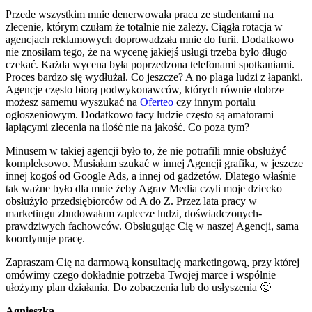
Przede wszystkim mnie denerwowała praca ze studentami na
zlecenie, którym czułam że totalnie nie zależy. Ciągła rotacja w
agencjach reklamowych doprowadzała mnie do furii. Dodatkowo
nie znosiłam tego, że na wycenę jakiejś usługi trzeba było długo
czekać. Każda wycena była poprzedzona telefonami spotkaniami.
Proces bardzo się wydłużał. Co jeszcze? A no plaga ludzi z łapanki.
Agencje często biorą podwykonawców, których równie dobrze
możesz samemu wyszukać na
Oferteo
czy innym portalu
ogłoszeniowym. Dodatkowo tacy ludzie często są amatorami
łapiącymi zlecenia na ilość nie na jakość. Co poza tym?
Minusem w takiej agencji było to, że nie potrafili mnie obsłużyć
kompleksowo. Musiałam szukać w innej Agencji grafika, w jeszcze
innej kogoś od Google Ads, a innej od gadżetów. Dlatego właśnie
tak ważne było dla mnie żeby Agrav Media czyli moje dziecko
obsłużyło przedsiębiorców od A do Z. Przez lata pracy w
marketingu zbudowałam zaplecze ludzi, doświadczonych-
prawdziwych fachowców. Obsługując Cię w naszej Agencji, sama
koordynuje pracę.
Zapraszam Cię na darmową konsultację marketingową, przy której
omówimy czego dokładnie potrzeba Twojej marce i wspólnie
ułożymy plan działania. Do zobaczenia lub do usłyszenia 🙂
Agnieszka