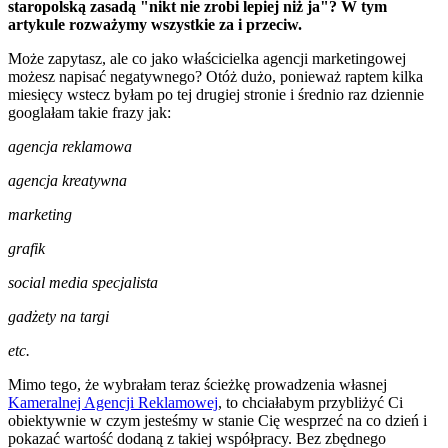
staropolską zasadą "nikt nie zrobi lepiej niż ja"? W tym
artykule rozważymy wszystkie za i przeciw.
Może zapytasz, ale co jako właścicielka agencji marketingowej
możesz napisać negatywnego? Otóż dużo, ponieważ raptem kilka
miesięcy wstecz byłam po tej drugiej stronie i średnio raz dziennie
googlałam takie frazy jak:
agencja reklamowa
agencja kreatywna
marketing
grafik
social media specjalista
gadżety na targi
etc.
Mimo tego, że wybrałam teraz ścieżkę prowadzenia własnej
Kameralnej Agencji Reklamowej
, to chciałabym przybliżyć Ci
obiektywnie w czym jesteśmy w stanie Cię wesprzeć na co dzień i
pokazać wartość dodaną z takiej współpracy. Bez zbędnego